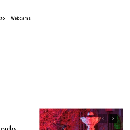
cto
Webcams
egado