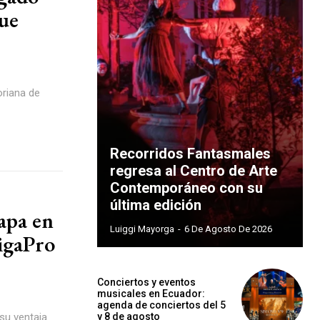
que
oriana de
Recorridos Fantasmales
regresa al Centro de Arte
Contemporáneo con su
última edición
capa en
Luiggi Mayorga
-
6 De Agosto De 2026
LigaPro
Conciertos y eventos
musicales en Ecuador:
agenda de conciertos del 5
su ventaja
y 8 de agosto