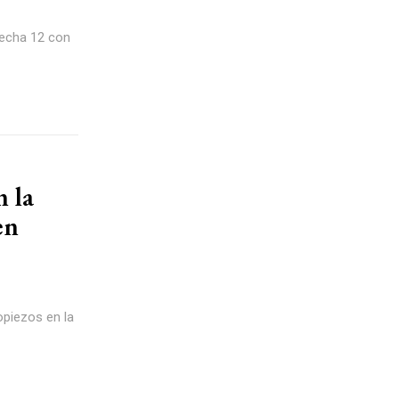
fecha 12 con
n la
en
opiezos en la