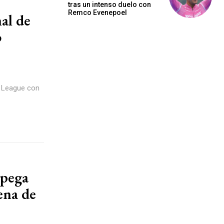
tras un intenso duelo con
Remco Evenepoel
al de
o
s League con
spega
lena de