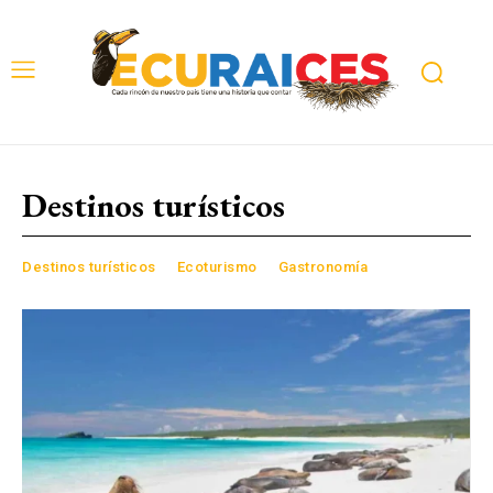
Destinos turísticos
Destinos turísticos
Ecoturismo
Gastronomía