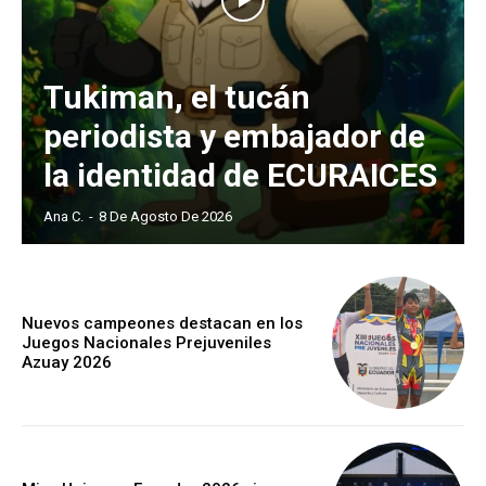
Tukiman, el tucán
periodista y embajador de
la identidad de ECURAICES
Ana C.
-
8 De Agosto De 2026
Nuevos campeones destacan en los
Juegos Nacionales Prejuveniles
Azuay 2026