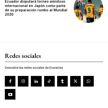
Ecuador disputará torneo amistoso
internacional en Japón como parte
de su preparación rumbo al Mundial
2030
Redes sociales
Descubre las redes sociales de Ecuraices