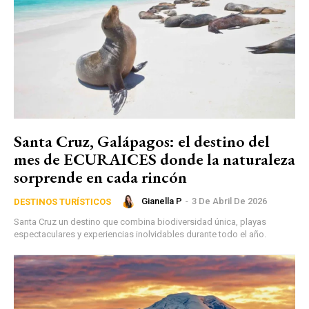
Santa Cruz, Galápagos: el destino del
mes de ECURAICES donde la naturaleza
sorprende en cada rincón
Gianella P
-
3 De Abril De 2026
DESTINOS TURÍSTICOS
Santa Cruz un destino que combina biodiversidad única, playas
espectaculares y experiencias inolvidables durante todo el año.