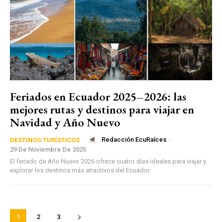
Feriados en Ecuador 2025–2026: las
mejores rutas y destinos para viajar en
Navidad y Año Nuevo
Redacción EcuRaíces
-
DESTINOS TURÍSTICOS
29 De Noviembre De 2025
El feriado de Año Nuevo 2026 ofrece cuatro días ideales para viajar y
explorar los destinos más atractivos del Ecuador.
1
2
3