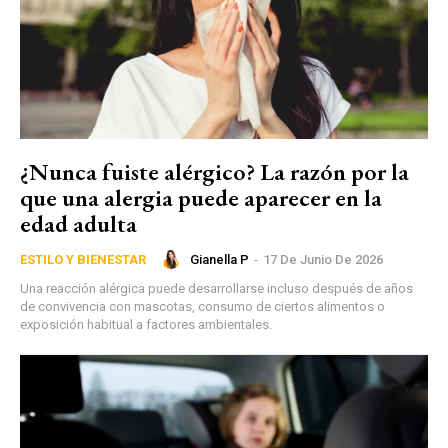
¿Nunca fuiste alérgico? La razón por la
que una alergia puede aparecer en la
edad adulta
Gianella P
-
17 De Junio De 2026
ESTILO Y BIENESTAR
Una reacción alérgica puede desarrollarse incluso después de años
de convivencia con mascotas, consumo de ciertos alimentos o
exposición habitual a factores ambientales.