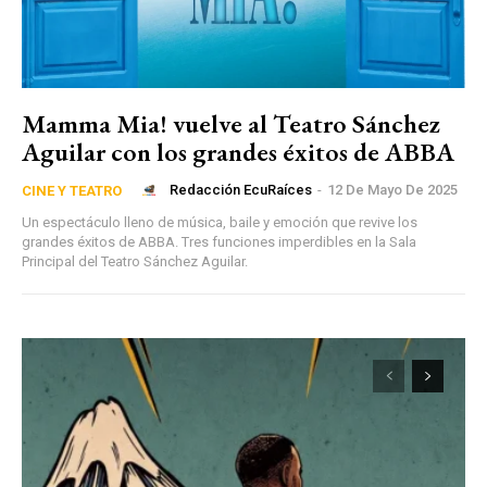
Mamma Mia! vuelve al Teatro Sánchez
Aguilar con los grandes éxitos de ABBA
Redacción EcuRaíces
-
12 De Mayo De 2025
CINE Y TEATRO
Un espectáculo lleno de música, baile y emoción que revive los
grandes éxitos de ABBA. Tres funciones imperdibles en la Sala
Principal del Teatro Sánchez Aguilar.