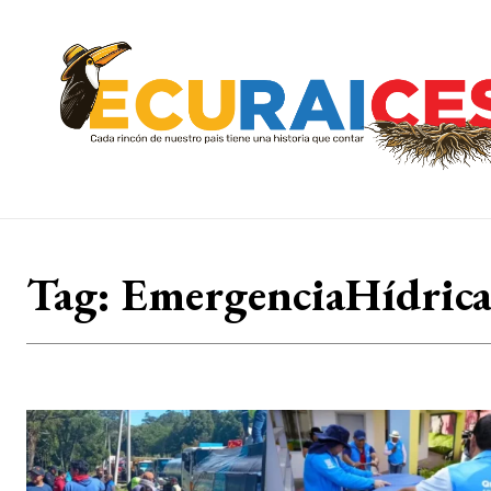
Tag:
EmergenciaHídric