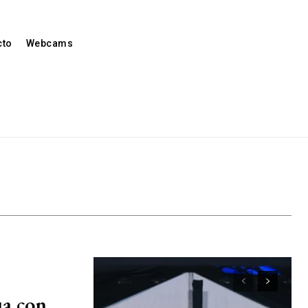
cto
Webcams
ua con