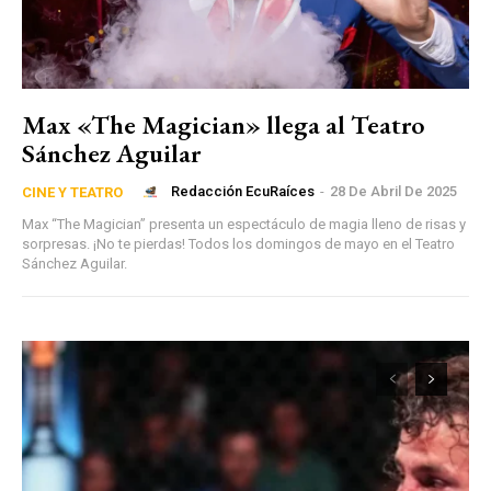
Max «The Magician» llega al Teatro
Sánchez Aguilar
Redacción EcuRaíces
-
28 De Abril De 2025
CINE Y TEATRO
Max “The Magician” presenta un espectáculo de magia lleno de risas y
sorpresas. ¡No te pierdas! Todos los domingos de mayo en el Teatro
Sánchez Aguilar.