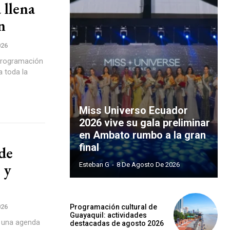
 llena
n
026
programación
a toda la
Miss Universo Ecuador
2026 vive su gala preliminar
en Ambato rumbo a la gran
final
 de
 y
Esteban G
-
8 De Agosto De 2026
026
Programación cultural de
Guayaquil: actividades
n una agenda
destacadas de agosto 2026