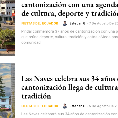
cantonización con una agenda
de cultura, deporte y tradició
Esteban G
-
7 De Agosto De 2
FIESTAS DEL ECUADOR
Píndal conmemora 37 años de cantonización con una 
que reúne deporte, cultura, tradición y actos cívicos par
comunidad.
Las Naves celebra sus 34 años
cantonización llega de cultura
tradición
Esteban G
-
5 De Agosto De 2
FIESTAS DEL ECUADOR
Las Naves celebrará sus 34 años de cantonización co