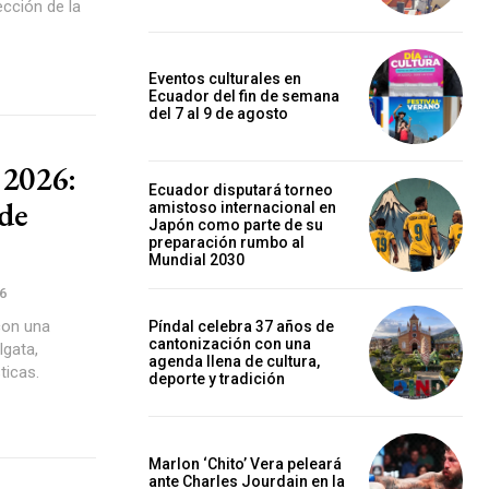
ección de la
Eventos culturales en
Ecuador del fin de semana
del 7 al 9 de agosto
 2026:
Ecuador disputará torneo
 de
amistoso internacional en
Japón como parte de su
preparación rumbo al
Mundial 2030
6
con una
Píndal celebra 37 años de
cantonización con una
lgata,
agenda llena de cultura,
ticas.
deporte y tradición
Marlon ‘Chito’ Vera peleará
ante Charles Jourdain en la