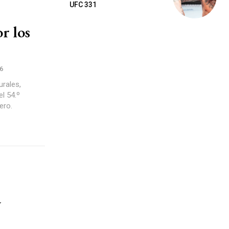
UFC 331
r los
6
urales,
l 54.º
ero.
a