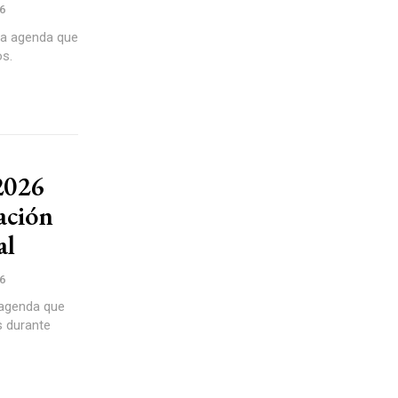
6
a agenda que
os.
 2026
ación
al
6
agenda que
s durante