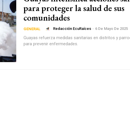
para proteger la salud de sus
comunidades
Redacción EcuRaíces
-
6 De Mayo De 2025
GENERAL
Guayas refuerza medidas sanitarias en distritos y parro
para prevenir enfermedades.