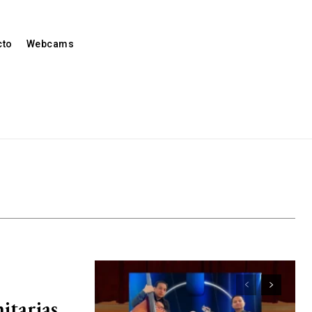
cto
Webcams
nitarias