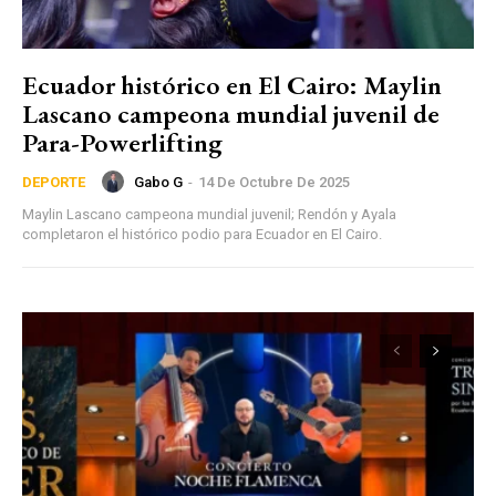
Ecuador histórico en El Cairo: Maylin
Lascano campeona mundial juvenil de
Para-Powerlifting
Gabo G
-
14 De Octubre De 2025
DEPORTE
Maylin Lascano campeona mundial juvenil; Rendón y Ayala
completaron el histórico podio para Ecuador en El Cairo.