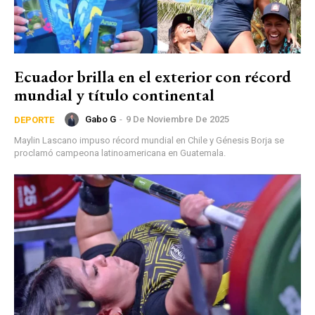
Ecuador brilla en el exterior con récord
mundial y título continental
Gabo G
-
9 De Noviembre De 2025
DEPORTE
Maylin Lascano impuso récord mundial en Chile y Génesis Borja se
proclamó campeona latinoamericana en Guatemala.