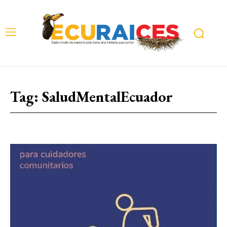
Tag:
SaludMentalEcuador