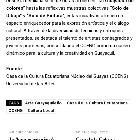
Desde la detallada serie de obras al óleo en
“Mi Guayaquil de
colores”
hasta las reflexivas muestras colectivas
“Solo de
Dibujo”
y
“Solo de Pintura”
, estas iniciativas ofrecen un
espacio enriquecedor para la expresión artística y el diálogo
cultural. A través de la diversidad de técnicas y enfoques
presentados, se destaca el talento de artistas consagrados y
jóvenes promesas, consolidando el CCENG como un núcleo
dinámico para la cultura y la creatividad en Guayaquil.
Fuente:
Casa de la Cultura Ecuatoriana Núcleo del Guayas (CCENG)
Universidad de las Artes
Arte Guayaquileño
Casa de la Cultura Ecuatoriana
TAGS
CCENG
Cultura Local
Artículo anterior
Artículo siguiente
La ‘hora ecuatoriana’:
Casa de la Cultura