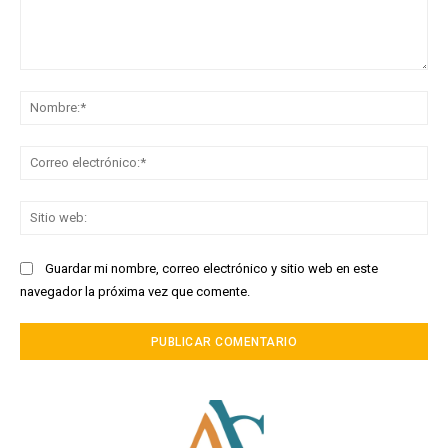
Comentario:
No
Co
ele
Sit
we
Guardar mi nombre, correo electrónico y sitio web en este
navegador la próxima vez que comente.