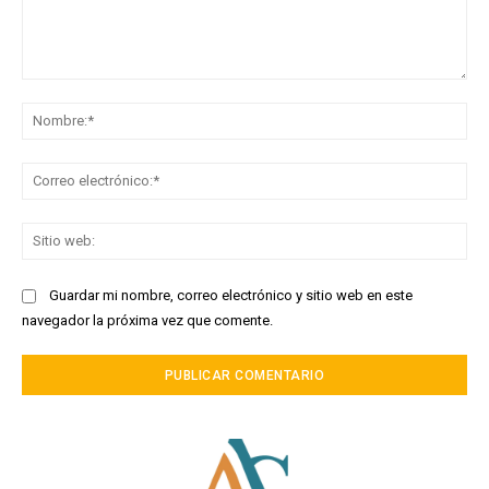
Comentario:
No
Co
ele
Sit
we
Guardar mi nombre, correo electrónico y sitio web en este
navegador la próxima vez que comente.