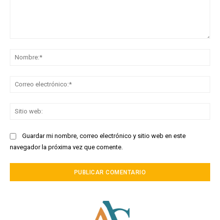
Comentario:
No
Co
ele
Sit
we
Guardar mi nombre, correo electrónico y sitio web en este
navegador la próxima vez que comente.