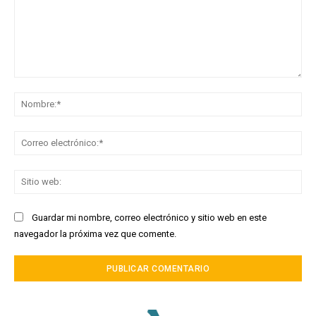
Comentario:
No
Co
ele
Sit
we
Guardar mi nombre, correo electrónico y sitio web en este
navegador la próxima vez que comente.