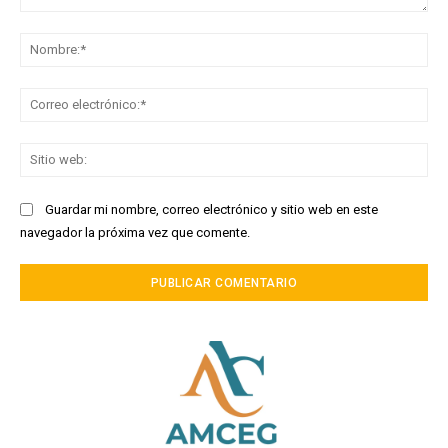
Comentario:
No
Co
ele
Sit
we
Guardar mi nombre, correo electrónico y sitio web en este
navegador la próxima vez que comente.