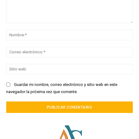
Comentario:
No
Co
ele
Sit
we
Guardar mi nombre, correo electrónico y sitio web en este
navegador la próxima vez que comente.