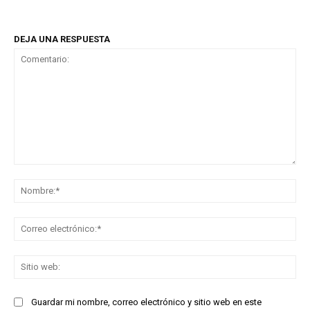
DEJA UNA RESPUESTA
Comentario:
No
Co
ele
Sit
we
Guardar mi nombre, correo electrónico y sitio web en este