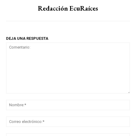
Redacción EcuRaíces
DEJA UNA RESPUESTA
Comentario:
No
Co
ele