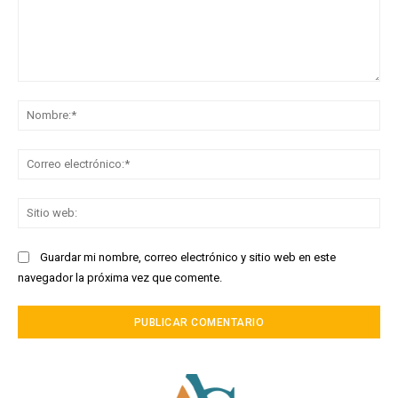
Comentario:
No
Co
ele
Sit
we
Guardar mi nombre, correo electrónico y sitio web en este
navegador la próxima vez que comente.