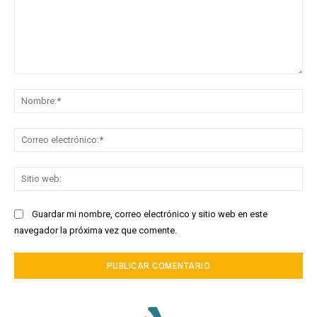
Comentario:
No
Co
ele
Sit
we
Guardar mi nombre, correo electrónico y sitio web en este
navegador la próxima vez que comente.