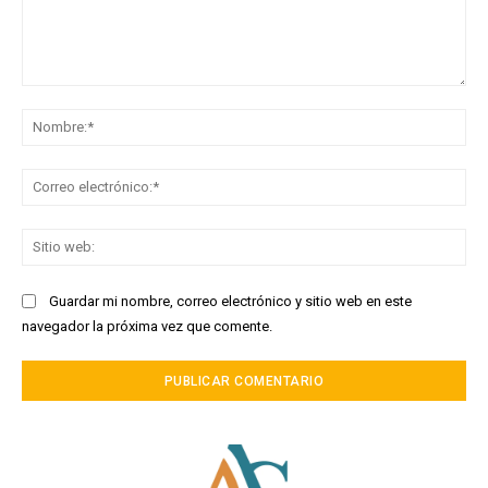
Comentario:
No
Co
ele
Sit
we
Guardar mi nombre, correo electrónico y sitio web en este
navegador la próxima vez que comente.