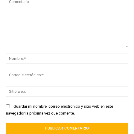
Comentario:
No
Co
ele
Sit
we
Guardar mi nombre, correo electrónico y sitio web en este
navegador la próxima vez que comente.