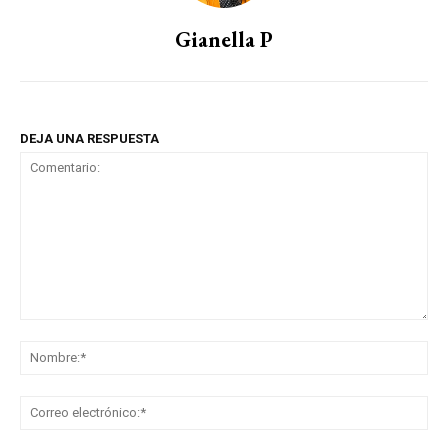
Gianella P
DEJA UNA RESPUESTA
Comentario:
No
Co
ele