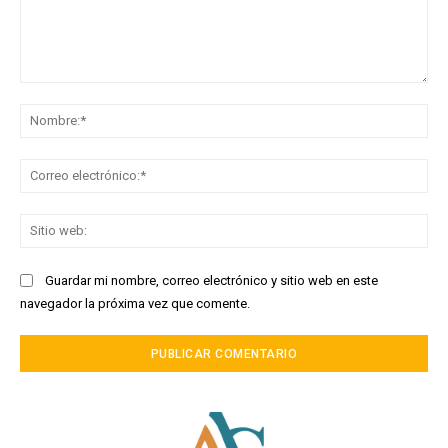
Comentario:
No
Co
ele
Sit
we
Guardar mi nombre, correo electrónico y sitio web en este
navegador la próxima vez que comente.