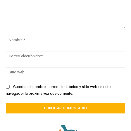
Comentario:
No
Co
ele
Sit
we
Guardar mi nombre, correo electrónico y sitio web en este
navegador la próxima vez que comente.