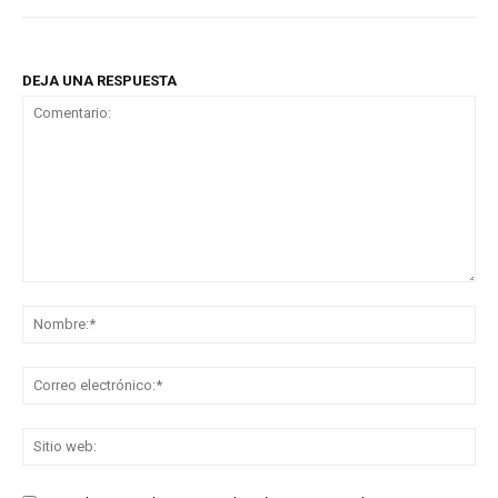
DEJA UNA RESPUESTA
Comentario:
No
Co
ele
Sit
we