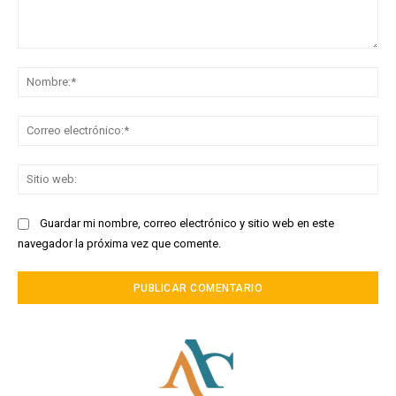
Comentario:
No
Co
ele
Sit
we
Guardar mi nombre, correo electrónico y sitio web en este
navegador la próxima vez que comente.