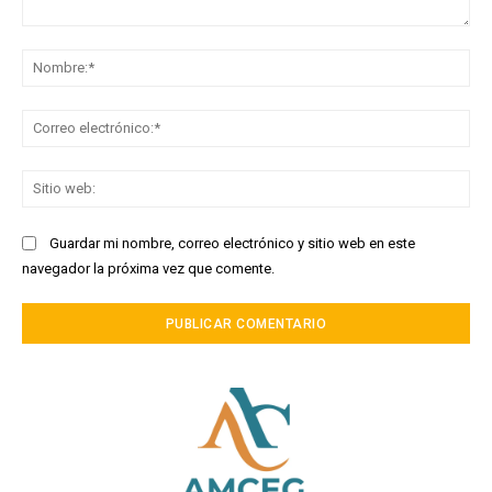
Comentario:
No
Co
ele
Sit
we
Guardar mi nombre, correo electrónico y sitio web en este
navegador la próxima vez que comente.