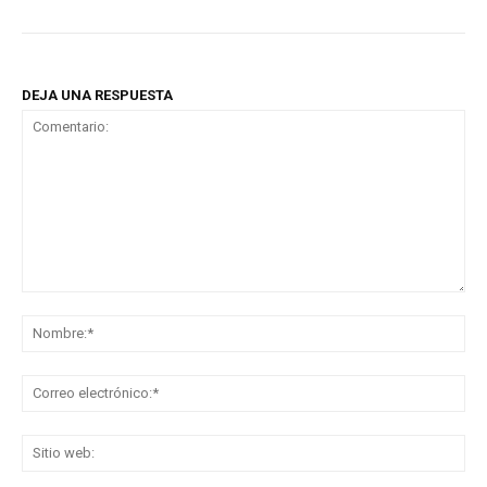
DEJA UNA RESPUESTA
Comentario:
No
Co
ele
Sit
we