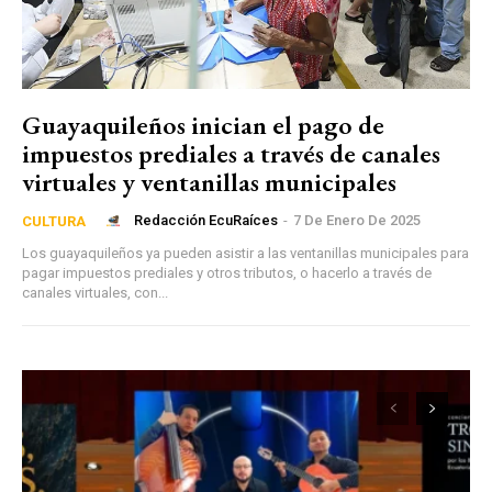
Guayaquileños inician el pago de
impuestos prediales a través de canales
virtuales y ventanillas municipales
Redacción EcuRaíces
-
7 De Enero De 2025
CULTURA
Los guayaquileños ya pueden asistir a las ventanillas municipales para
pagar impuestos prediales y otros tributos, o hacerlo a través de
canales virtuales, con...