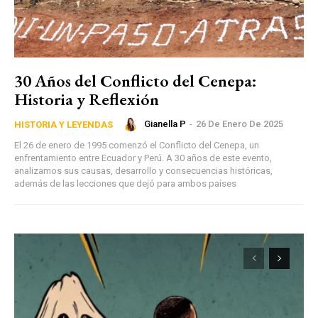
30 Años del Conflicto del Cenepa:
Historia y Reflexión
Gianella P
-
26 De Enero De 2025
HISTORIA Y LEYENDAS
El 26 de enero de 1995 comenzó el Conflicto del Cenepa, un
enfrentamiento entre Ecuador y Perú. A 30 años de este evento,
analizamos sus causas, desarrollo y consecuencias históricas,
además de las lecciones que dejó para ambos países