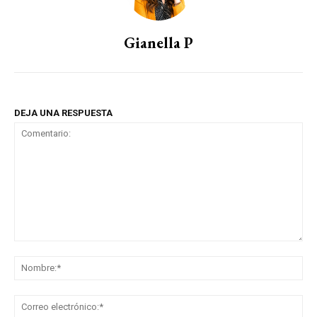
Gianella P
DEJA UNA RESPUESTA
Comentario:
No
Co
ele