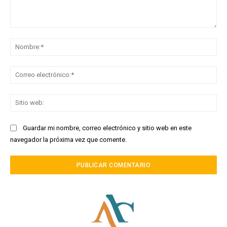
Comentario:
No
Co
ele
Sit
we
Guardar mi nombre, correo electrónico y sitio web en este
navegador la próxima vez que comente.