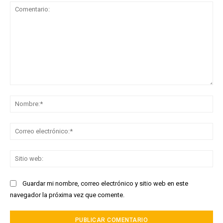
Comentario:
No
Co
ele
Sit
we
Guardar mi nombre, correo electrónico y sitio web en este
navegador la próxima vez que comente.