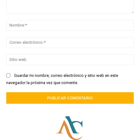
Comentario:
No
Co
ele
Sit
we
Guardar mi nombre, correo electrónico y sitio web en este
navegador la próxima vez que comente.