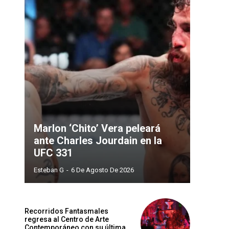
Sitio
web:
Marlon ‘Chito’ Vera peleará
ante Charles Jourdain en la
UFC 331
Esteban G
-
6 De Agosto De 2026
Recorridos Fantasmales
regresa al Centro de Arte
Contemporáneo con su última