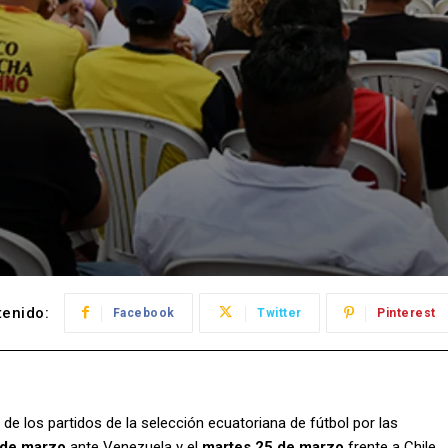
enido:
Facebook
Twitter
Pinterest
r de los partidos de la selección ecuatoriana de fútbol por las
 de marzo
ante Venezuela y el
martes 25 de marzo
frente a Chile.