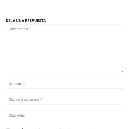
DEJA UNA RESPUESTA
Comentario:
No
Co
ele
Sit
we