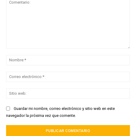
Comentario:
No
Co
ele
Sit
we
Guardar mi nombre, correo electrónico y sitio web en este
navegador la próxima vez que comente.