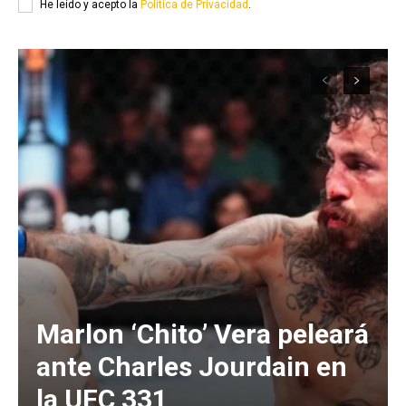
He leído y acepto la
Política de Privacidad
.
Marlon ‘Chito’ Vera peleará
ante Charles Jourdain en
la UFC 331