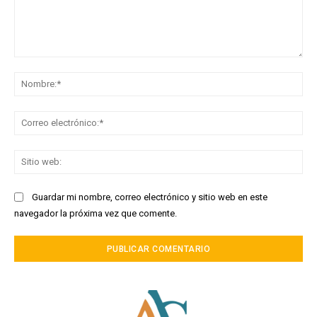
Comentario:
No
Co
ele
Sit
we
Guardar mi nombre, correo electrónico y sitio web en este
navegador la próxima vez que comente.