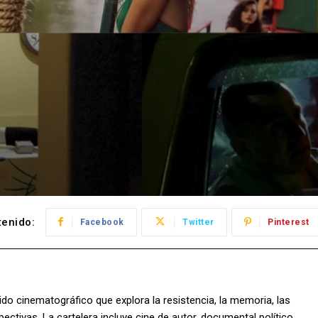
enido:
Facebook
Twitter
Pinterest
o cinematográfico que explora la resistencia, la memoria, las
tivas. La cartelera incluye cine de autor, documental político,