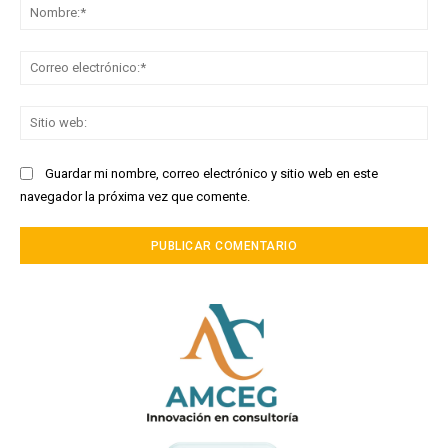
No
Co
ele
Sit
we
Guardar mi nombre, correo electrónico y sitio web en este
navegador la próxima vez que comente.