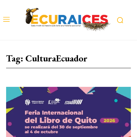
Tag:
CulturaEcuador