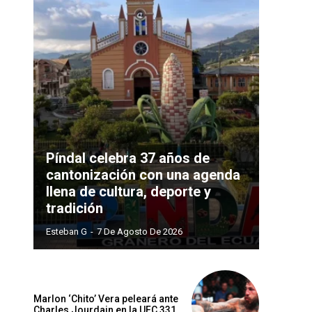
Píndal celebra 37 años de
cantonización con una agenda
llena de cultura, deporte y
tradición
Esteban G
-
7 De Agosto De 2026
Marlon ‘Chito’ Vera peleará ante
Charles Jourdain en la UFC 331