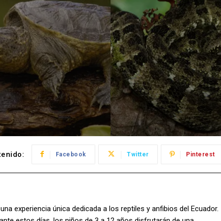
enido:
Facebook
Twitter
Pinterest
r una experiencia única dedicada a los reptiles y anfibios del Ecuador.
rante estos días, los niños de 3 a 12 años disfrutarán de una