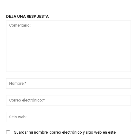
DEJA UNA RESPUESTA
Comentario:
No
Co
ele
Sit
we
Guardar mi nombre, correo electrónico y sitio web en este