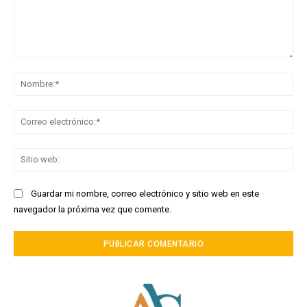
Comentario:
No
Co
ele
Sit
we
Guardar mi nombre, correo electrónico y sitio web en este
navegador la próxima vez que comente.