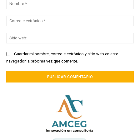
No
Co
ele
Sit
we
Guardar mi nombre, correo electrónico y sitio web en este
navegador la próxima vez que comente.