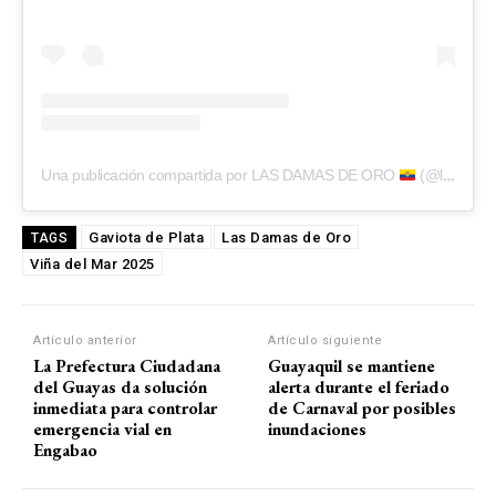
Una publicación compartida por LAS DAMAS DE ORO
(@lasdamasdehierro_oficial)
Gaviota de Plata
Las Damas de Oro
TAGS
Viña del Mar 2025
Artículo anterior
Artículo siguiente
La Prefectura Ciudadana
Guayaquil se mantiene
del Guayas da solución
alerta durante el feriado
inmediata para controlar
de Carnaval por posibles
emergencia vial en
inundaciones
Engabao