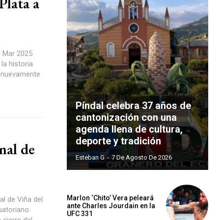
Plata a
l Mar 2025
la historia
or nuevamente
Píndal celebra 37 años de
cantonización con una
agenda llena de cultura,
deporte y tradición
nal de
Esteban G
-
7 De Agosto De 2026
Marlon ‘Chito’ Vera peleará
al de Viña del
ante Charles Jourdain en la
uatoriano.
UFC 331