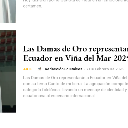
Hoy lucharán por la Gaviota de Plata en un emocionante 
certamen.
Las Damas de Oro representa
Ecuador en Viña del Mar 202
Redacción EcuRaíces
-
7 De Febrero De 2025
ARTE
Las Damas de Oro representarán a Ecuador en Viña del
con su tema Canto de mi tierra. La agrupación competir
categoría folclórica, llevando un mensaje de identidad y 
ecuatoriana al escenario internacional.