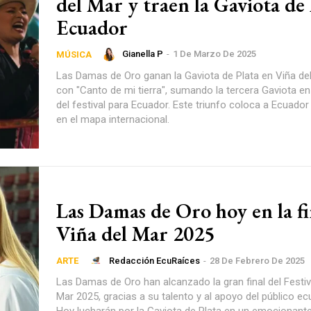
del Mar y traen la Gaviota de 
Ecuador
Gianella P
-
1 De Marzo De 2025
MÚSICA
Las Damas de Oro ganan la Gaviota de Plata en Viña de
con "Canto de mi tierra", sumando la tercera Gaviota en 
del festival para Ecuador. Este triunfo coloca a Ecuad
en el mapa internacional.
Las Damas de Oro hoy en la fi
Viña del Mar 2025
Redacción EcuRaíces
-
28 De Febrero De 2025
ARTE
Las Damas de Oro han alcanzado la gran final del Festiv
Mar 2025, gracias a su talento y al apoyo del público ec