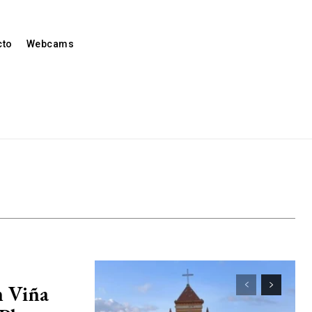
cto
Webcams
n Viña