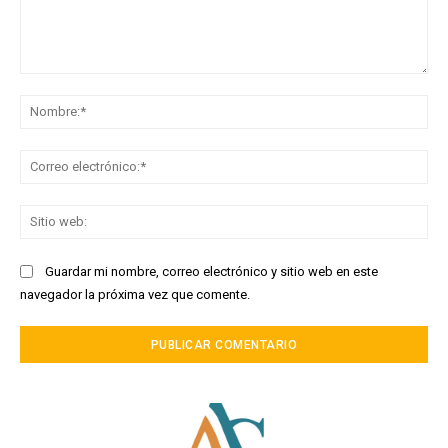
Comentario:
No
Co
ele
Sit
we
Guardar mi nombre, correo electrónico y sitio web en este
navegador la próxima vez que comente.