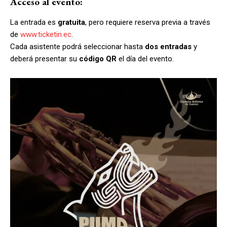
Acceso al evento:
La entrada es
gratuita
, pero requiere reserva previa a través
de
www.ticketin.ec
.
Cada asistente podrá seleccionar hasta
dos entradas
y
deberá presentar su
código QR
el día del evento.