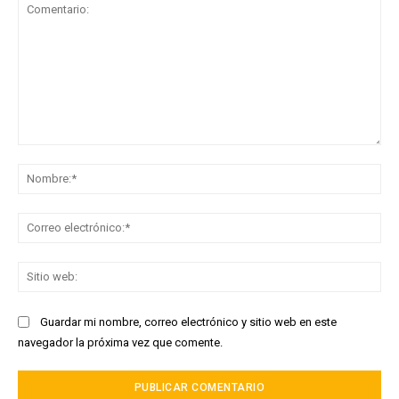
Comentario:
No
Co
ele
Sit
we
Guardar mi nombre, correo electrónico y sitio web en este
navegador la próxima vez que comente.