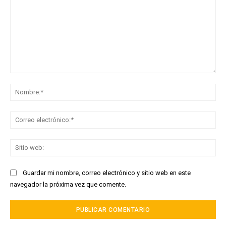
Comentario:
No
Co
ele
Sit
we
Guardar mi nombre, correo electrónico y sitio web en este
navegador la próxima vez que comente.